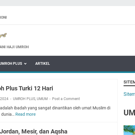
MONI
ANI HAJI UMROH
UMROH PLUS
ARTIKEL
SITE
h Plus Turki 12 Hari
Site
 2024
UMROH PLUS
,
UMUM
Post a Comment
adalah ibadah yang sangat dinantikan oleh umat Muslim di
UM
h dunia…
Read more
U
m
r
 Jordan, Mesir, dan Aqsha
o