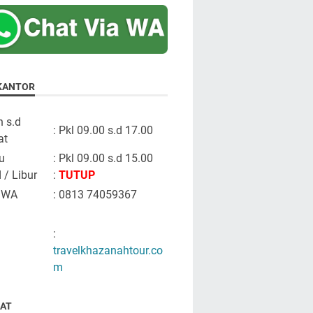
KANTOR
n s.d
: Pkl 09.00 s.d 17.00
at
u
: Pkl 09.00 s.d 15.00
 / Libur
:
TUTUP
 WA
: 0813 74059367
:
travelkhazanahtour.co
m
AT