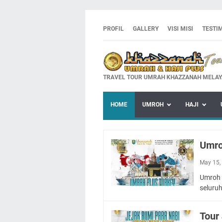
PROFIL
GALLERY
VISI MISI
TESTI
TRAVEL TOUR UMRAH KHAZZANAH MELAY
HOME
UMROH
HAJI
Umro
May 15,
Umroh 
seluru
Tour