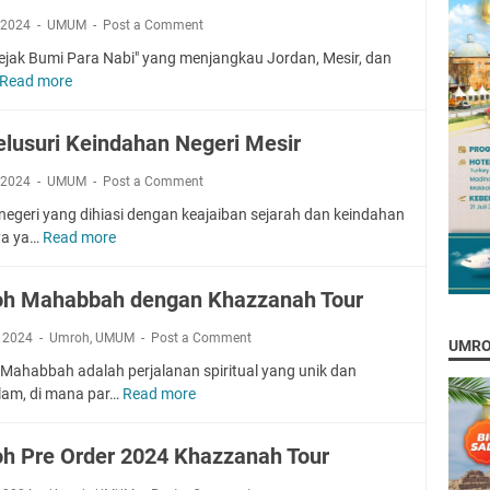
h
 2024
UMUM
Post a Comment
P
Jejak Bumi Para Nabi" yang menjangkau Jordan, Mesir, dan
l
Read more
T
u
o
s
u
T
lusuri Keindahan Negeri Mesir
r
u
J
r
 2024
UMUM
Post a Comment
o
k
 negeri yang dihiasi dengan keajaiban sejarah dan keindahan
r
i
ya ya…
Read more
M
d
1
e
a
2
n
n
H
h Mahabbah dengan Khazzanah Tour
e
,
a
l
M
, 2024
Umroh
,
UMUM
Post a Comment
r
UMRO
u
e
i
Mahabbah adalah perjalanan spiritual yang unik dan
s
s
am, di mana par…
Read more
U
u
i
m
r
r
r
i
,
h Pre Order 2024 Khazzanah Tour
o
K
d
h