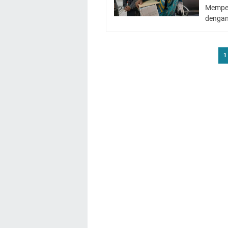
Memper
dengan
1