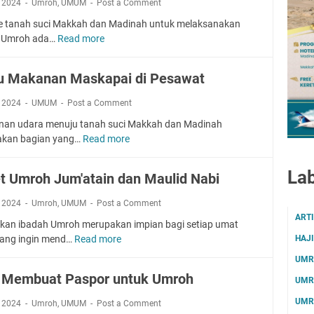
e
, 2024
Umroh
,
UMUM
Post a Comment
a
M
i
n
ke tanah suci Makkah dan Madinah untuk melaksanakan
a
n
A
h Umroh ada…
Read more
U
h
d
q
m
a
a
s
r
b
h
 Makanan Maskapai di Pesawat
h
o
b
a
a
h
a
, 2024
UMUM
Post a Comment
n
P
h
N
anan udara menuju tanah suci Makkah dan Madinah
r
d
e
kan bagian yang…
Read more
M
e
e
g
e
O
n
e
n
r
Lab
g
t Umroh Jum'atain dan Maulid Nabi
r
u
d
a
i
M
e
, 2024
Umroh
,
UMUM
Post a Comment
n
M
a
r
ART
K
e
kan ibadah Umroh merupakan impian bagi setiap umat
k
2
h
s
yang ingin mend…
Read more
HAJI
P
a
0
a
i
a
n
UMR
2
z
r
k
a
4
 Membuat Paspor untuk Umroh
z
UMR
e
n
K
a
t
M
UMR
, 2024
Umroh
,
UMUM
Post a Comment
h
n