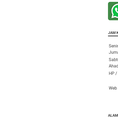
u
d
k
N
U
a
m
b
r
i
o
JAM 
h
Seni
Jum
Sabt
Ahad
HP /
Web
ALAM