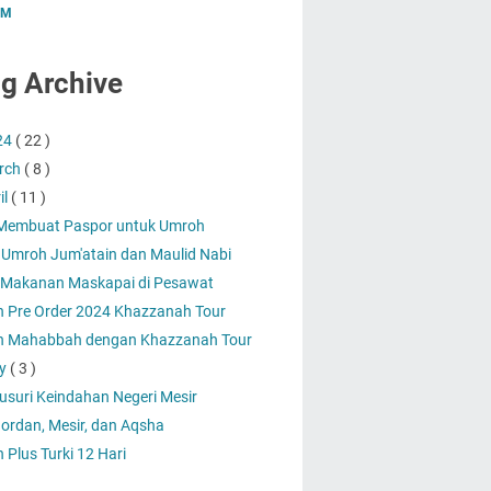
UM
g Archive
24
( 22 )
rch
( 8 )
il
( 11 )
Membuat Paspor untuk Umroh
 Umroh Jum'atain dan Maulid Nabi
Makanan Maskapai di Pesawat
 Pre Order 2024 Khazzanah Tour
 Mahabbah dengan Khazzanah Tour
y
( 3 )
usuri Keindahan Negeri Mesir
Jordan, Mesir, dan Aqsha
Plus Turki 12 Hari