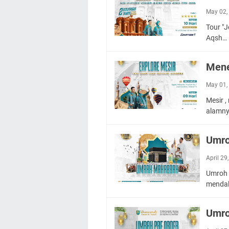
May 02,
Tour "
Aqsh…
Mene
May 01,
Mesir ,
alamn
Umro
April 29
Umroh 
mendal
Umro