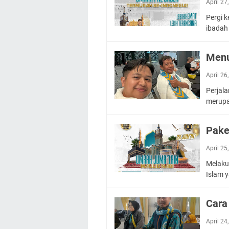
April 27
Pergi 
ibada
Menu
April 26
Perjal
merupa
Pake
April 25
Melaku
Islam 
Cara
April 24