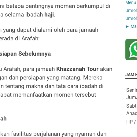
Menu 
 betapa pentingnya momen berkumpul di
Umroh
ya selama ibadah
haji
.
Umroh
►
Ma
 yang dapat dialami oleh para jamaah
rada di Arafah:
rsiapan Sebelumnya
 Arafah, para jamaah
Khazzanah Tour
akan
JAM 
n dan persiapan yang matang. Mereka
n tentang makna dan tata cara ibadah di
Seni
 dapat memanfaatkan momen tersebut
Jum
Sabt
Ahad
fah
HP /
an fasilitas perjalanan yang nyaman dan