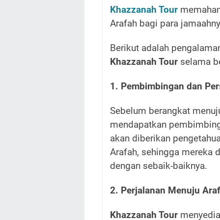
Khazzanah Tour
memahami
Arafah bagi para jamaahn
Berikut adalah pengalaman
Khazzanah Tour
selama be
1. Pembimbingan dan Pe
Sebelum berangkat menuju
mendapatkan pembimbinga
akan diberikan pengetahua
Arafah, sehingga mereka
dengan sebaik-baiknya.
2. Perjalanan Menuju Ara
Khazzanah Tour
menyediak