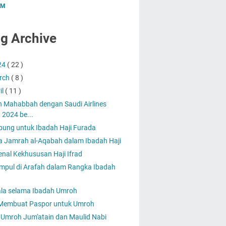
UM
g Archive
24
( 22 )
rch
( 8 )
il
( 11 )
 Mahabbah dengan Saudi Airlines
 2024 be...
ung untuk Ibadah Haji Furada
 Jamrah al-Aqabah dalam Ibadah Haji
nal Kekhususan Haji Ifrad
mpul di Arafah dalam Rangka Ibadah
la selama Ibadah Umroh
Membuat Paspor untuk Umroh
 Umroh Jum'atain dan Maulid Nabi