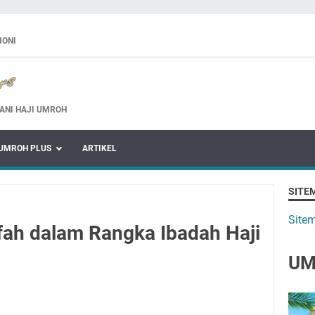
MONI
ANI HAJI UMROH
UMROH PLUS
ARTIKEL
SITE
Site
fah dalam Rangka Ibadah Haji
UM