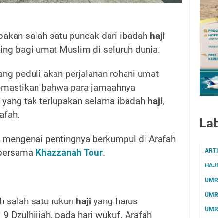
pakan salah satu puncak dari ibadah
haji
ng bagi umat Muslim di seluruh dunia.
ang peduli akan perjalanan rohani umat
astikan bahwa para jamaahnya
yang tak terlupakan selama ibadah
haji
,
afah.
Lab
s mengenai pentingnya berkumpul di Arafah
ART
bersama
Khazzanah Tour
.
HAJI
UMR
UMR
h salah satu rukun
haji
yang harus
UMR
9 Dzulhijjah, pada hari wukuf. Arafah