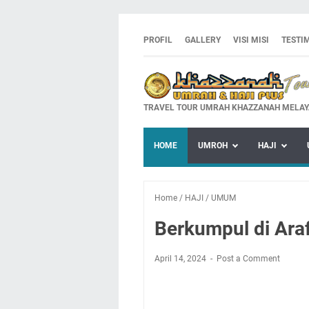
PROFIL
GALLERY
VISI MISI
TESTI
TRAVEL TOUR UMRAH KHAZZANAH MELAY
HOME
UMROH
HAJI
Home
/
HAJI
/
UMUM
Berkumpul di Ara
April 14, 2024
Post a Comment