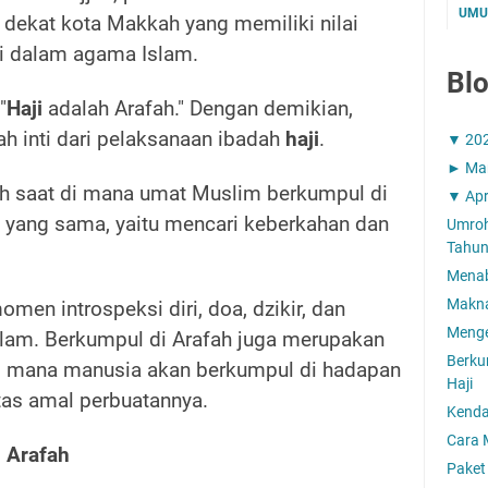
UM
 dekat kota Makkah yang memiliki nilai
ggi dalam agama Islam.
Blo
"
Haji
adalah Arafah." Dengan demikian,
ah inti dari pelaksanaan ibadah
haji
.
▼
20
►
Ma
ah saat di mana umat Muslim berkumpul di
▼
Apr
 yang sama, yaitu mencari keberkahan dan
Umroh
Tahun
Menab
Makna
omen introspeksi diri, doa, dzikir, dan
Menge
lam. Berkumpul di Arafah juga merupakan
Berku
, di mana manusia akan berkumpul di hadapan
Haji
tas amal perbuatannya.
Kenda
Cara 
 Arafah
Paket